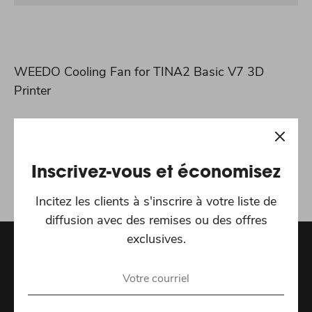
WEEDO Cooling Fan for TINA2 Basic V7 3D
Printer
Partager ceci:
Partager
Tweeter
Épingler
Inscrivez-vous et économisez
Incitez les clients à s'inscrire à votre liste de
diffusion avec des remises ou des offres
exclusives.
Recevez les dernières offres spéciales et actualités
Adresse e-mail