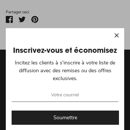
Partager ceci:
Partager
Tweeter
Épingler
Inscrivez-vous et économisez
Incitez les clients à s'inscrire à votre liste de
Recevez les dernières offres spéciales et actualités
diffusion avec des remises ou des offres
exclusives.
Adresse e-mail
S'inscrire
Soumettre