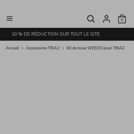
Passer
au
Rechercher
Recherche
contenu
0
dans
Recherche
Rechercher
la
dans
OUT LE SITE
EXPÉDITION RAPIDE
boutique
la
Accueil
Accessoires TINA2
Kit de buse WEEDO pour TINA2
boutique